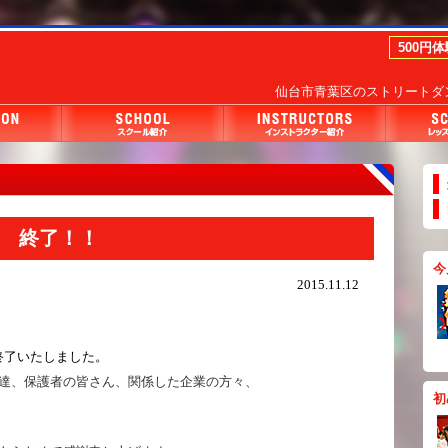
500円
仙台市青葉区のストリートダン
015 終了！！
今
2015.11.12
5が終了いたしました。
達、保護者の皆さん、関係した企業の
方々、
初